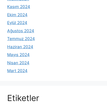
Kasım 2024
Ekim 2024
Eylül 2024
Ağustos 2024
Temmuz 2024
Haziran 2024
Mayıs 2024
Nisan 2024
Mart 2024
Etiketler