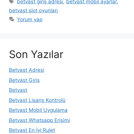
Etiketler
betvast giriş adresi
,
betvast mobil ayarlar
,
betvast slot oyunları
Yorum yap
Son Yazılar
Betvast Adresi
Betvast Giriş
Betvast
Betvast Lisans Kontrolü
Betvast Mobil Uygulama
Betvast Whatsapp Erişimi
Betvast En İyi Rulet