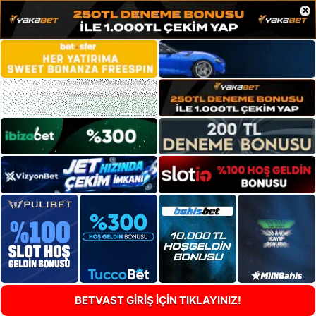
×
BETVAST GİRİŞ İÇİN TIKLAYINIZ!