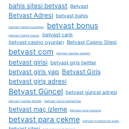
bahis sitesi betvast
Betvast
Betvast Adresi
betvast bahis
betvast bonus
betvast banka kuponları
betvast canlı
betvast bölge lisansı
betvast casino oyunları
Betvast Casino Sitesi
betvast com
betvast destek saatleri
betvast girisi
betvast giris twitter
betvast giris yap
Betvast Giriş
betvast giriş adresi
Betvast Güncel
betvast güncel adresi
betvast günlük destek
betvast güçlü bağlantılar
betvast maç izleme
betvast oyun sunumu
betvast para çekme
betvast promosyon kodu
betvast sitesi