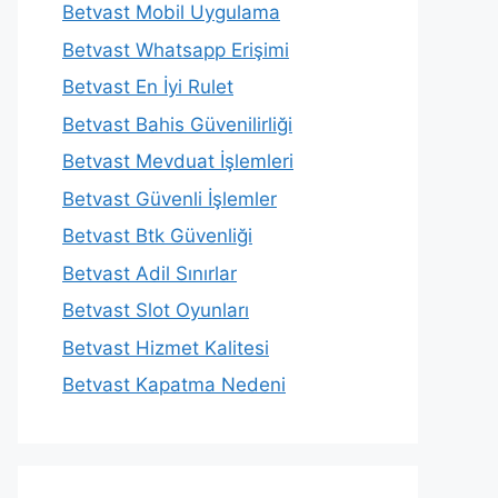
Betvast Mobil Uygulama
Betvast Whatsapp Erişimi
Betvast En İyi Rulet
Betvast Bahis Güvenilirliği
Betvast Mevduat İşlemleri
Betvast Güvenli İşlemler
Betvast Btk Güvenliği
Betvast Adil Sınırlar
Betvast Slot Oyunları
Betvast Hizmet Kalitesi
Betvast Kapatma Nedeni