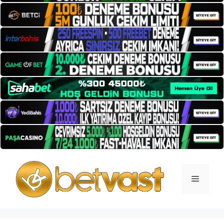
İçeriğe
atla
Menü