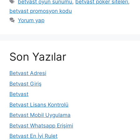
Etiketler
betvast oyun sunumu
,
betvast poker siteleri
,
betvast promosyon kodu
Yorum yap
Son Yazılar
Betvast Adresi
Betvast Giriş
Betvast
Betvast Lisans Kontrolü
Betvast Mobil Uygulama
Betvast Whatsapp Erişimi
Betvast En İyi Rulet