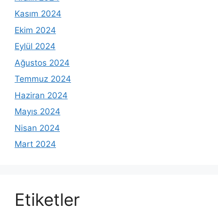
Kasım 2024
Ekim 2024
Eylül 2024
Ağustos 2024
Temmuz 2024
Haziran 2024
Mayıs 2024
Nisan 2024
Mart 2024
Etiketler