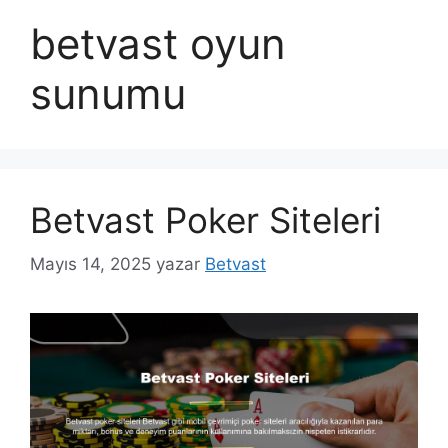
betvast oyun
sunumu
Betvast Poker Siteleri
Mayıs 14, 2025
yazar
Betvast