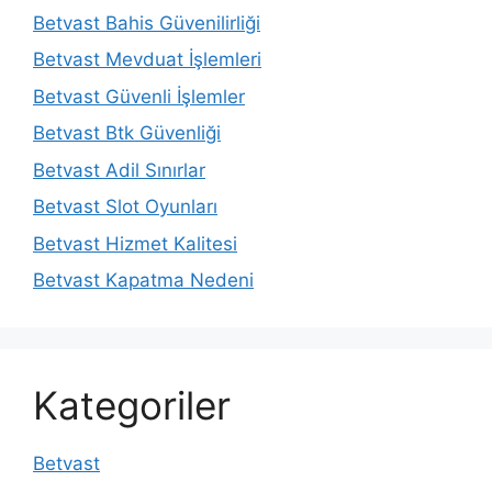
Betvast Bahis Güvenilirliği
Betvast Mevduat İşlemleri
Betvast Güvenli İşlemler
Betvast Btk Güvenliği
Betvast Adil Sınırlar
Betvast Slot Oyunları
Betvast Hizmet Kalitesi
Betvast Kapatma Nedeni
Kategoriler
Betvast