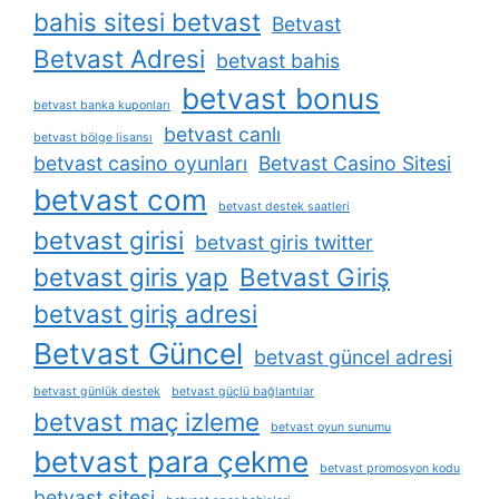
bahis sitesi betvast
Betvast
Betvast Adresi
betvast bahis
betvast bonus
betvast banka kuponları
betvast canlı
betvast bölge lisansı
betvast casino oyunları
Betvast Casino Sitesi
betvast com
betvast destek saatleri
betvast girisi
betvast giris twitter
betvast giris yap
Betvast Giriş
betvast giriş adresi
Betvast Güncel
betvast güncel adresi
betvast günlük destek
betvast güçlü bağlantılar
betvast maç izleme
betvast oyun sunumu
betvast para çekme
betvast promosyon kodu
betvast sitesi