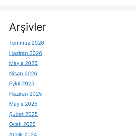
Arşivler
Temmuz 2026
Haziran 2026
Mayıs 2026
Nisan 2026
Eylül 2025
Haziran 2025
Mayıs 2025
Şubat 2025
Ocak 2025
Aralık 2024