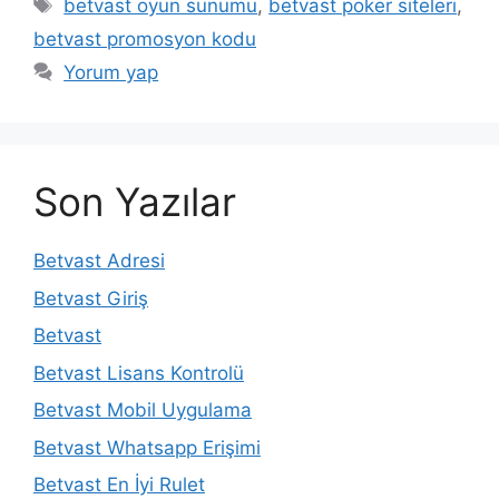
Etiketler
betvast oyun sunumu
,
betvast poker siteleri
,
betvast promosyon kodu
Yorum yap
Son Yazılar
Betvast Adresi
Betvast Giriş
Betvast
Betvast Lisans Kontrolü
Betvast Mobil Uygulama
Betvast Whatsapp Erişimi
Betvast En İyi Rulet