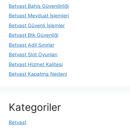
Betvast Bahis Güvenilirliği
Betvast Mevduat İşlemleri
Betvast Güvenli İşlemler
Betvast Btk Güvenliği
Betvast Adil Sınırlar
Betvast Slot Oyunları
Betvast Hizmet Kalitesi
Betvast Kapatma Nedeni
Kategoriler
Betvast