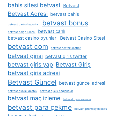
bahis sitesi betvast
Betvast
Betvast Adresi
betvast bahis
betvast bonus
betvast banka kuponları
betvast canlı
betvast bölge lisansı
betvast casino oyunları
Betvast Casino Sitesi
betvast com
betvast destek saatleri
betvast girisi
betvast giris twitter
betvast giris yap
Betvast Giriş
betvast giriş adresi
Betvast Güncel
betvast güncel adresi
betvast günlük destek
betvast güçlü bağlantılar
betvast maç izleme
betvast oyun sunumu
betvast para çekme
betvast promosyon kodu
betvast sitesi