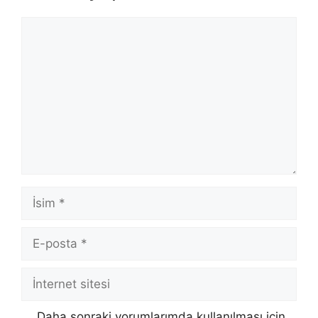
Yorum
İsim
E-
posta
İnternet
sitesi
Daha sonraki yorumlarımda kullanılması için