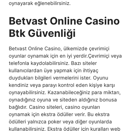
oynayarak eğlenebilirsiniz.
Betvast Online Casino
Btk Güvenliği
Betvast Online Casino, ülkemizde çevrimiçi
oyunlar oynamak için en iyi yerdir.Çevrimiçi veya
telefonla kaydolabilirsiniz. Bazı siteler
kullanıcılardan üye yapmak için ihtiyaç
duydukları bilgileri vermelerini ister. Oyunu
kendiniz veya parayı kontrol eden kişiye karşı
oynayabilirsiniz. Kazanabileceğiniz para miktarı,
oynadığınız oyuna ve siteden aldığınız bonusa
bağlıdır. Casino siteleri, casino oyunları
oynamak için ekstra ödüller verir. Bu ekstra
ödülleri yalnızca poker veya diğer oyunlarda
kullanabilirsiniz. Ekstra ödüller için kuralları web