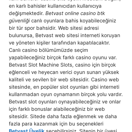
en karlı bahisler kullanıcıdan kullanıcıya
değişmektedir.
Betvast online casino btk
güvenliği
canlı oyunlara bahis koyabileceğiniz
bir tür spor bahsidir. Web sitesi adresi
bulunursa, Betvast web sitesi interneti koruyan
ve yöneten kişiler tarafından kapatılacaktır.
Canlı casino bölümümüzde seçim
yapabileceğiniz birçok farklı casino oyunu var.
Betvast Slot Machine Slots, casino için birçok
eğlenceli ve heyecan verici oyun sunan yüksek
kaliteli ve sevilen bir web sitesidir. Casino web
sitesinde, en popüler slot oyunları gibi interneti
kullanmadan oyun oynamanın birçok yolu vardır.
Betvast slot oyunları oynayabileceğiniz ve onlar
için farklı bonuslar alabileceğiniz bir web
sitesidir. Sitede daha fazla eğlenmek ve daha
fazla para kazanmak için bu seçenekleri
Betvast Üyelik
seçebilirsiniz. Sitenin bir üyesi