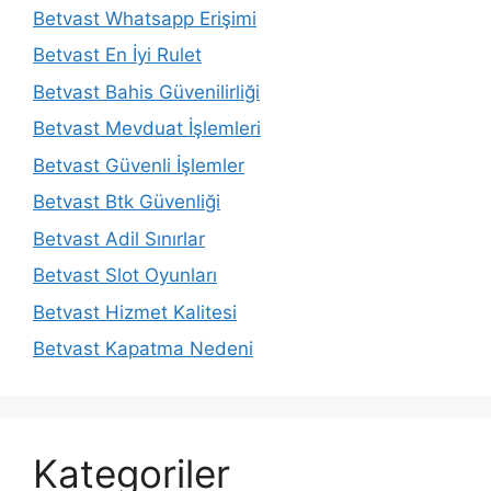
Betvast Whatsapp Erişimi
Betvast En İyi Rulet
Betvast Bahis Güvenilirliği
Betvast Mevduat İşlemleri
Betvast Güvenli İşlemler
Betvast Btk Güvenliği
Betvast Adil Sınırlar
Betvast Slot Oyunları
Betvast Hizmet Kalitesi
Betvast Kapatma Nedeni
Kategoriler