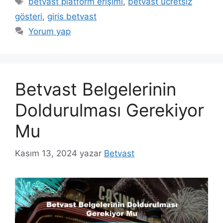
betvast platform erişimi
,
betvast ücretsiz
gösteri
,
giris betvast
Yorum yap
Betvast Belgelerinin
Doldurulması Gerekiyor
Mu
Kasım 13, 2024
yazar
Betvast