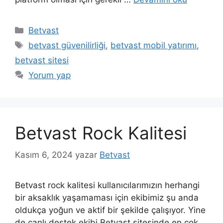
Kategoriler
Betvast
Etiketler
betvast güvenilirliği
,
betvast mobil yatırımı
,
betvast sitesi
Yorum yap
Betvast Rock Kalitesi
Kasım 6, 2024
yazar
Betvast
Betvast rock kalitesi kullanıcılarımızın herhangi
bir aksaklık yaşamaması için ekibimiz şu anda
oldukça yoğun ve aktif bir şekilde çalışıyor. Yine
de canlı destek ekibi Betvast sitesinde en çok