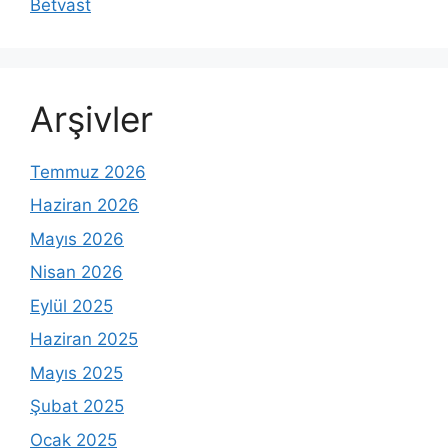
Betvast
Arşivler
Temmuz 2026
Haziran 2026
Mayıs 2026
Nisan 2026
Eylül 2025
Haziran 2025
Mayıs 2025
Şubat 2025
Ocak 2025