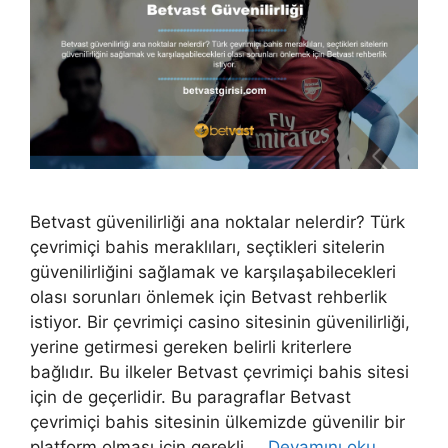
Betvast güvenilirliği ana noktalar nelerdir? Türk
çevrimiçi bahis meraklıları, seçtikleri sitelerin
güvenilirliğini sağlamak ve karşılaşabilecekleri
olası sorunları önlemek için Betvast rehberlik
istiyor. Bir çevrimiçi casino sitesinin güvenilirliği,
yerine getirmesi gereken belirli kriterlere
bağlıdır. Bu ilkeler Betvast çevrimiçi bahis sitesi
için de geçerlidir. Bu paragraflar Betvast
çevrimiçi bahis sitesinin ülkemizde güvenilir bir
platform olması için gerekli …
Devamını oku