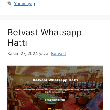
Yorum yap
Betvast Whatsapp
Hattı
Kasım 27, 2024
yazar
Betvast