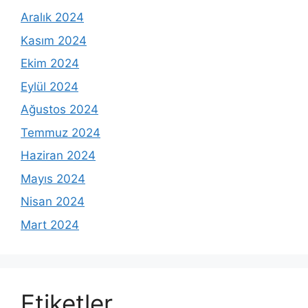
Aralık 2024
Kasım 2024
Ekim 2024
Eylül 2024
Ağustos 2024
Temmuz 2024
Haziran 2024
Mayıs 2024
Nisan 2024
Mart 2024
Etiketler