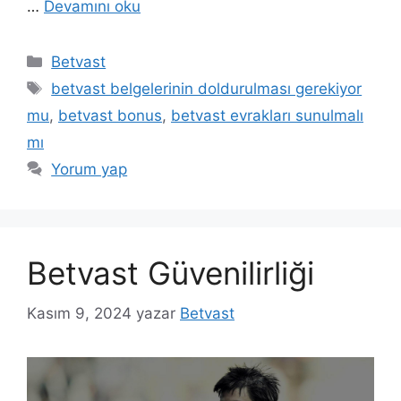
…
Devamını oku
Kategoriler
Betvast
Etiketler
betvast belgelerinin doldurulması gerekiyor
mu
,
betvast bonus
,
betvast evrakları sunulmalı
mı
Yorum yap
Betvast Güvenilirliği
Kasım 9, 2024
yazar
Betvast