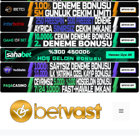
İçeriğe
atla
Menü