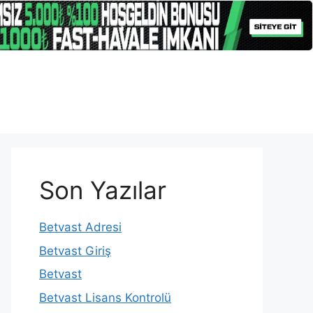
Son Yazılar
Betvast Adresi
Betvast Giriş
Betvast
Betvast Lisans Kontrolü