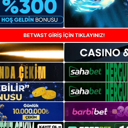
BETVAST GİRİŞ İÇİN TIKLAYINIZ!