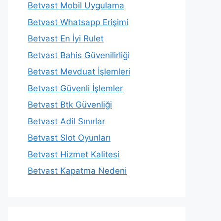
Betvast Mobil Uygulama
Betvast Whatsapp Erişimi
Betvast En İyi Rulet
Betvast Bahis Güvenilirliği
Betvast Mevduat İşlemleri
Betvast Güvenli İşlemler
Betvast Btk Güvenliği
Betvast Adil Sınırlar
Betvast Slot Oyunları
Betvast Hizmet Kalitesi
Betvast Kapatma Nedeni