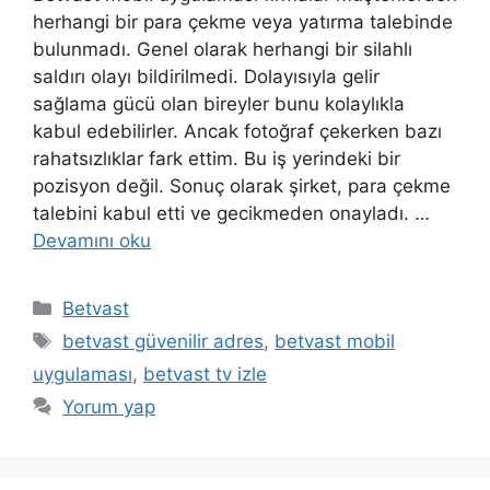
herhangi bir para çekme veya yatırma talebinde
bulunmadı. Genel olarak herhangi bir silahlı
saldırı olayı bildirilmedi. Dolayısıyla gelir
sağlama gücü olan bireyler bunu kolaylıkla
kabul edebilirler. Ancak fotoğraf çekerken bazı
rahatsızlıklar fark ettim. Bu iş yerindeki bir
pozisyon değil. Sonuç olarak şirket, para çekme
talebini kabul etti ve gecikmeden onayladı. …
Devamını oku
Kategoriler
Betvast
Etiketler
betvast güvenilir adres
,
betvast mobil
uygulaması
,
betvast tv izle
Yorum yap