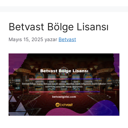
Betvast Bölge Lisansı
Mayıs 15, 2025
yazar
Betvast