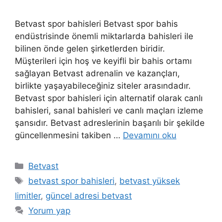
Betvast spor bahisleri Betvast spor bahis
endüstrisinde önemli miktarlarda bahisleri ile
bilinen önde gelen şirketlerden biridir.
Müşterileri için hoş ve keyifli bir bahis ortamı
sağlayan Betvast adrenalin ve kazançları,
birlikte yaşayabileceğiniz siteler arasındadır.
Betvast spor bahisleri için alternatif olarak canlı
bahisleri, sanal bahisleri ve canlı maçları izleme
şansıdır. Betvast adreslerinin başarılı bir şekilde
güncellenmesini takiben …
Devamını oku
Kategoriler
Betvast
Etiketler
betvast spor bahisleri
,
betvast yüksek
limitler
,
güncel adresi betvast
Yorum yap