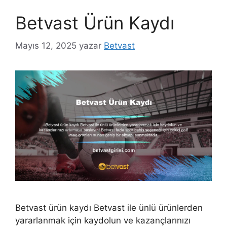
Betvast Ürün Kaydı
Mayıs 12, 2025
yazar
Betvast
Betvast ürün kaydı Betvast ile ünlü ürünlerden
yararlanmak için kaydolun ve kazançlarınızı