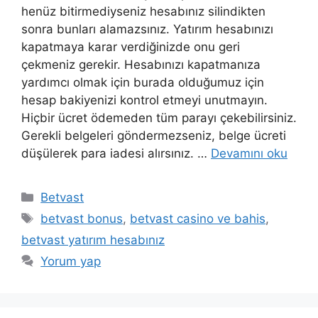
henüz bitirmediyseniz hesabınız silindikten
sonra bunları alamazsınız. Yatırım hesabınızı
kapatmaya karar verdiğinizde onu geri
çekmeniz gerekir. Hesabınızı kapatmanıza
yardımcı olmak için burada olduğumuz için
hesap bakiyenizi kontrol etmeyi unutmayın.
Hiçbir ücret ödemeden tüm parayı çekebilirsiniz.
Gerekli belgeleri göndermezseniz, belge ücreti
düşülerek para iadesi alırsınız. …
Devamını oku
Kategoriler
Betvast
Etiketler
betvast bonus
,
betvast casino ve bahis
,
betvast yatırım hesabınız
Yorum yap