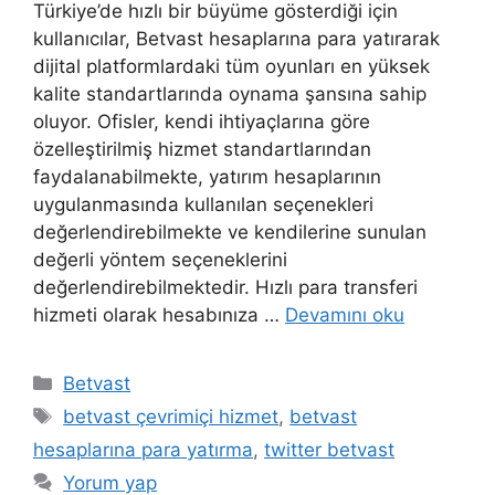
Türkiye’de hızlı bir büyüme gösterdiği için
kullanıcılar, Betvast hesaplarına para yatırarak
dijital platformlardaki tüm oyunları en yüksek
kalite standartlarında oynama şansına sahip
oluyor. Ofisler, kendi ihtiyaçlarına göre
özelleştirilmiş hizmet standartlarından
faydalanabilmekte, yatırım hesaplarının
uygulanmasında kullanılan seçenekleri
değerlendirebilmekte ve kendilerine sunulan
değerli yöntem seçeneklerini
değerlendirebilmektedir. Hızlı para transferi
hizmeti olarak hesabınıza …
Devamını oku
Kategoriler
Betvast
Etiketler
betvast çevrimiçi hizmet
,
betvast
hesaplarına para yatırma
,
twitter betvast
Yorum yap