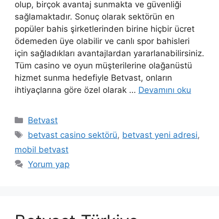
olup, birçok avantaj sunmakta ve güvenliği
sağlamaktadır. Sonuç olarak sektörün en
popüler bahis şirketlerinden birine hiçbir ücret
ödemeden üye olabilir ve canlı spor bahisleri
için sağladıkları avantajlardan yararlanabilirsiniz.
Tüm casino ve oyun müşterilerine olağanüstü
hizmet sunma hedefiyle Betvast, onların
ihtiyaçlarına göre özel olarak …
Devamını oku
Kategoriler
Betvast
Etiketler
betvast casino sektörü
,
betvast yeni adresi
,
mobil betvast
Yorum yap