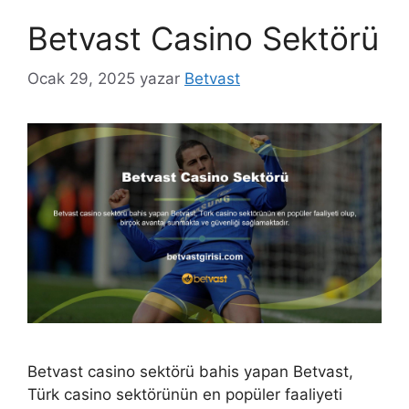
Betvast Casino Sektörü
Ocak 29, 2025
yazar
Betvast
Betvast casino sektörü bahis yapan Betvast,
Türk casino sektörünün en popüler faaliyeti