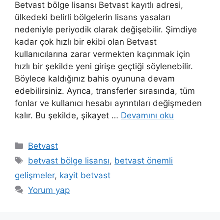
Betvast bölge lisansı Betvast kayıtlı adresi,
ülkedeki belirli bölgelerin lisans yasaları
nedeniyle periyodik olarak değişebilir. Şimdiye
kadar çok hızlı bir ekibi olan Betvast
kullanıcılarına zarar vermekten kaçınmak için
hızlı bir şekilde yeni girişe geçtiği söylenebilir.
Böylece kaldığınız bahis oyununa devam
edebilirsiniz. Ayrıca, transferler sırasında, tüm
fonlar ve kullanıcı hesabı ayrıntıları değişmeden
kalır. Bu şekilde, şikayet …
Devamını oku
Kategoriler
Betvast
Etiketler
betvast bölge lisansı
,
betvast önemli
gelişmeler
,
kayit betvast
Yorum yap