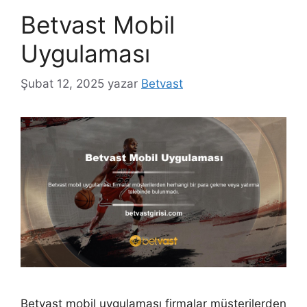
Betvast Mobil
Uygulaması
Şubat 12, 2025
yazar
Betvast
Betvast mobil uygulaması firmalar müşterilerden