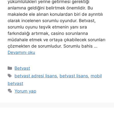
yükümlülükleri yerine getirmesi gerektiği
anlamına geldiğini belirtmek önemlidir. Bu
makalede ele alınan konulardan biri de ayrıntılı
olarak incelenen sorumlu oyundur. Betvast,
sorumlu oyunu teşvik etmenin yanı sıra
farkındalığı artırmak, casino sorunlarına
müdahale etmek ve ortaya çıkabilecek sorunları
çözmekten de sorumludur. Sorumlu bahis …
Devamını oku
Kategoriler
Betvast
Etiketler
betvast adresi lisans
,
betvast lisans
,
mobil
betvast
Yorum yap