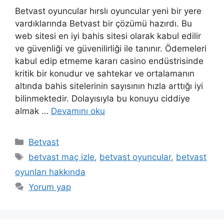
Betvast oyuncular hırslı oyuncular yeni bir yere
vardıklarında Betvast bir çözümü hazırdı. Bu
web sitesi en iyi bahis sitesi olarak kabul edilir
ve güvenliği ve güvenilirliği ile tanınır. Ödemeleri
kabul edip etmeme kararı casino endüstrisinde
kritik bir konudur ve sahtekar ve ortalamanın
altında bahis sitelerinin sayısının hızla arttığı iyi
bilinmektedir. Dolayısıyla bu konuyu ciddiye
almak …
Devamını oku
Kategoriler
Betvast
Etiketler
betvast maç izle
,
betvast oyuncular
,
betvast
oyunları hakkında
Yorum yap