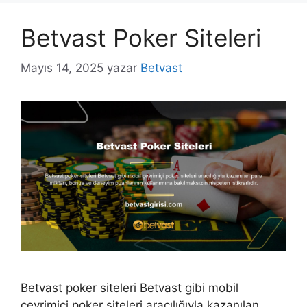
Betvast Poker Siteleri
Mayıs 14, 2025
yazar
Betvast
Betvast poker siteleri Betvast gibi mobil
çevrimiçi poker siteleri aracılığıyla kazanılan