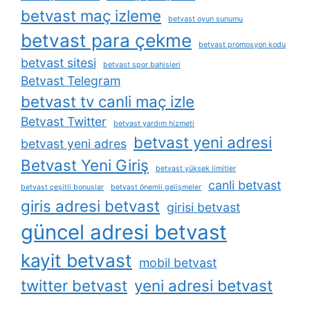
betvast maç izleme
betvast oyun sunumu
betvast para çekme
betvast promosyon kodu
betvast sitesi
betvast spor bahisleri
Betvast Telegram
betvast tv canli maç izle
Betvast Twitter
betvast yardım hizmeti
betvast yeni adresi
betvast yeni adres
Betvast Yeni Giriş
betvast yüksek limitler
canli betvast
betvast çeşitli bonuslar
betvast önemli gelişmeler
giris adresi betvast
girisi betvast
güncel adresi betvast
kayit betvast
mobil betvast
twitter betvast
yeni adresi betvast