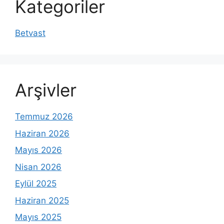
Kategoriler
Betvast
Arşivler
Temmuz 2026
Haziran 2026
Mayıs 2026
Nisan 2026
Eylül 2025
Haziran 2025
Mayıs 2025