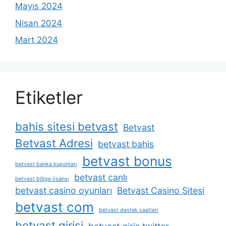
Mayıs 2024
Nisan 2024
Mart 2024
Etiketler
bahis sitesi betvast
Betvast
Betvast Adresi
betvast bahis
betvast bonus
betvast banka kuponları
betvast canlı
betvast bölge lisansı
betvast casino oyunları
Betvast Casino Sitesi
betvast com
betvast destek saatleri
betvast girisi