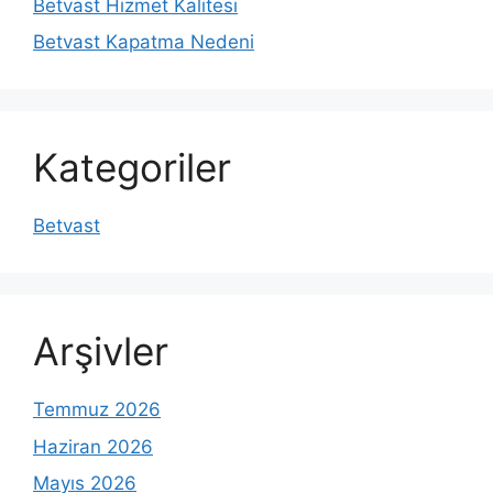
Betvast Hizmet Kalitesi
Betvast Kapatma Nedeni
Kategoriler
Betvast
Arşivler
Temmuz 2026
Haziran 2026
Mayıs 2026