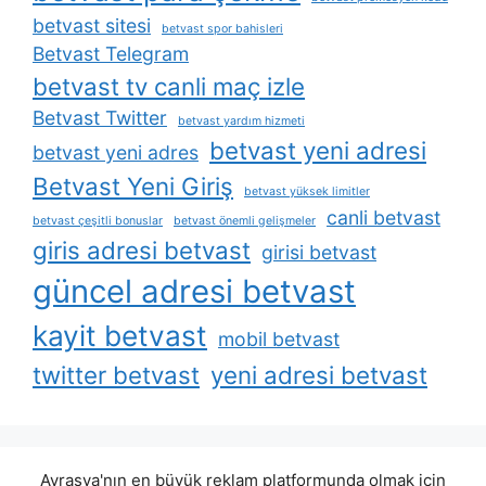
betvast sitesi
betvast spor bahisleri
Betvast Telegram
betvast tv canli maç izle
Betvast Twitter
betvast yardım hizmeti
betvast yeni adresi
betvast yeni adres
Betvast Yeni Giriş
betvast yüksek limitler
canli betvast
betvast çeşitli bonuslar
betvast önemli gelişmeler
giris adresi betvast
girisi betvast
güncel adresi betvast
kayit betvast
mobil betvast
twitter betvast
yeni adresi betvast
Avrasya'nın en büyük reklam platformunda olmak için