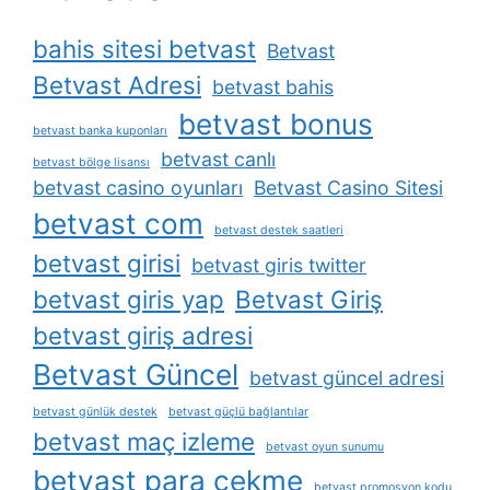
bahis sitesi betvast
Betvast
Betvast Adresi
betvast bahis
betvast bonus
betvast banka kuponları
betvast canlı
betvast bölge lisansı
betvast casino oyunları
Betvast Casino Sitesi
betvast com
betvast destek saatleri
betvast girisi
betvast giris twitter
betvast giris yap
Betvast Giriş
betvast giriş adresi
Betvast Güncel
betvast güncel adresi
betvast günlük destek
betvast güçlü bağlantılar
betvast maç izleme
betvast oyun sunumu
betvast para çekme
betvast promosyon kodu