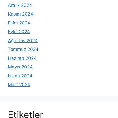
Aralık 2024
Kasım 2024
Ekim 2024
Eylül 2024
Ağustos 2024
Temmuz 2024
Haziran 2024
Mayıs 2024
Nisan 2024
Mart 2024
Etiketler