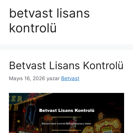
betvast lisans
kontrolü
Betvast Lisans Kontrolü
Mayıs 16, 2026
yazar
Betvast