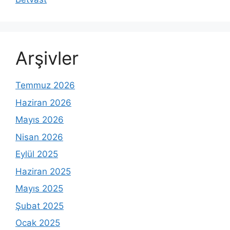
Arşivler
Temmuz 2026
Haziran 2026
Mayıs 2026
Nisan 2026
Eylül 2025
Haziran 2025
Mayıs 2025
Şubat 2025
Ocak 2025