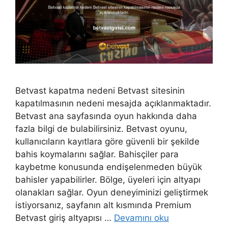
Betvast kapatma nedeni Betvast sitesinin
kapatılmasının nedeni mesajda açıklanmaktadır.
Betvast ana sayfasında oyun hakkında daha
fazla bilgi de bulabilirsiniz. Betvast oyunu,
kullanıcıların kayıtlara göre güvenli bir şekilde
bahis koymalarını sağlar. Bahisçiler para
kaybetme konusunda endişelenmeden büyük
bahisler yapabilirler. Bölge, üyeleri için altyapı
olanakları sağlar. Oyun deneyiminizi geliştirmek
istiyorsanız, sayfanın alt kısmında Premium
Betvast giriş altyapısı …
Devamını oku