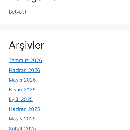
Betvast
Arşivler
Temmuz 2026
Haziran 2026
Mayıs 2026
Nisan 2026
Eylül 2025
Haziran 2025
Mayıs 2025
Şubat 2025