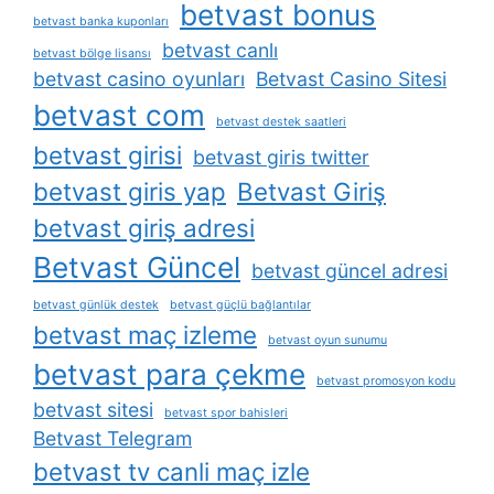
betvast bonus
betvast banka kuponları
betvast canlı
betvast bölge lisansı
betvast casino oyunları
Betvast Casino Sitesi
betvast com
betvast destek saatleri
betvast girisi
betvast giris twitter
betvast giris yap
Betvast Giriş
betvast giriş adresi
Betvast Güncel
betvast güncel adresi
betvast günlük destek
betvast güçlü bağlantılar
betvast maç izleme
betvast oyun sunumu
betvast para çekme
betvast promosyon kodu
betvast sitesi
betvast spor bahisleri
Betvast Telegram
betvast tv canli maç izle