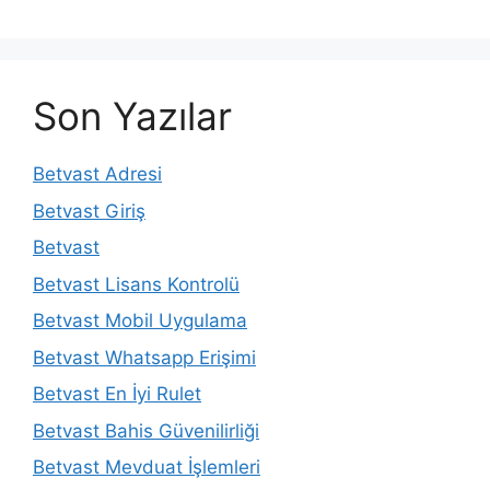
Son Yazılar
Betvast Adresi
Betvast Giriş
Betvast
Betvast Lisans Kontrolü
Betvast Mobil Uygulama
Betvast Whatsapp Erişimi
Betvast En İyi Rulet
Betvast Bahis Güvenilirliği
Betvast Mevduat İşlemleri