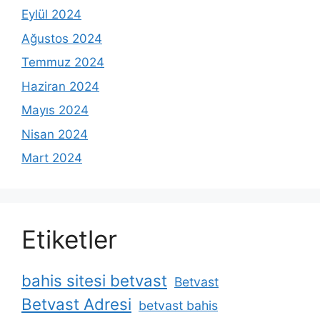
Eylül 2024
Ağustos 2024
Temmuz 2024
Haziran 2024
Mayıs 2024
Nisan 2024
Mart 2024
Etiketler
bahis sitesi betvast
Betvast
Betvast Adresi
betvast bahis