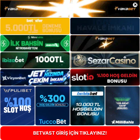
×
BETVAST GİRİŞ İÇİN TIKLAYINIZ!