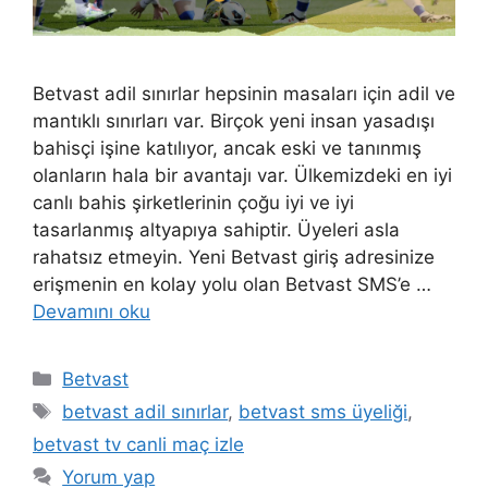
Betvast adil sınırlar hepsinin masaları için adil ve
mantıklı sınırları var. Birçok yeni insan yasadışı
bahisçi işine katılıyor, ancak eski ve tanınmış
olanların hala bir avantajı var. Ülkemizdeki en iyi
canlı bahis şirketlerinin çoğu iyi ve iyi
tasarlanmış altyapıya sahiptir. Üyeleri asla
rahatsız etmeyin. Yeni Betvast giriş adresinize
erişmenin en kolay yolu olan Betvast SMS’e …
Devamını oku
Kategoriler
Betvast
Etiketler
betvast adil sınırlar
,
betvast sms üyeliği
,
betvast tv canli maç izle
Yorum yap