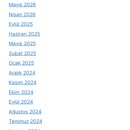
Mayıs 2026
Nisan 2026
Eylül 2025
Haziran 2025
Mayıs 2025
Şubat 2025
Ocak 2025
Aralık 2024
Kasım 2024
Ekim 2024
Eylül 2024
Ağustos 2024
Temmuz 2024