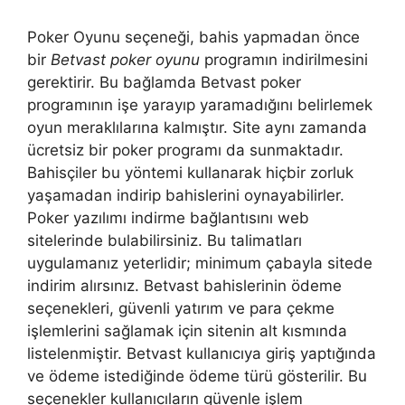
Poker Oyunu seçeneği, bahis yapmadan önce
bir
Betvast poker oyunu
programın indirilmesini
gerektirir. Bu bağlamda Betvast poker
programının işe yarayıp yaramadığını belirlemek
oyun meraklılarına kalmıştır. Site aynı zamanda
ücretsiz bir poker programı da sunmaktadır.
Bahisçiler bu yöntemi kullanarak hiçbir zorluk
yaşamadan indirip bahislerini oynayabilirler.
Poker yazılımı indirme bağlantısını web
sitelerinde bulabilirsiniz. Bu talimatları
uygulamanız yeterlidir; minimum çabayla sitede
indirim alırsınız. Betvast bahislerinin ödeme
seçenekleri, güvenli yatırım ve para çekme
işlemlerini sağlamak için sitenin alt kısmında
listelenmiştir. Betvast kullanıcıya giriş yaptığında
ve ödeme istediğinde ödeme türü gösterilir. Bu
seçenekler kullanıcıların güvenle işlem