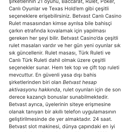
şirketlerinin 21 oyunu, Baccarat, Rulet, Poker,
Canlı Oyunlar ve Texas Hold’em gibi çeşitli
seçeneklere erişebilirsiniz. Betvast Canlı Casino
Rulet masasından kimse ayrılsa bile bahisçi
çarkın etrafında kovalamak için yapılması
gereken her şeyi bilir. Betvast Casino’da çeşitli
rulet masaları vardır ve her gün yeni oyunlar sık
sık güncellenir. Rulet masası, Türk Ruleti ve
Canlı Türk Ruleti dahil olmak üzere çeşitli
seçenekler sunar. Hem tek top ve çift top ruleti
mevcuttur. En güvenli yasa dışı bahis
şirketlerinden biri olan
Betvast hesap
aktivasyonu hakkında
, rulet oyunları için de son
derece kazançlı bonuslar sunabilmektedir.
Betvast ayrıca, üyelerinin siteye erişmesine
olanak tanıyan bir akıllı telefon uygulamasının
geliştirilmesinde de yer almaktadır. 24 saat.
Betvast slot makinesi, dünya çapındaki en iyi