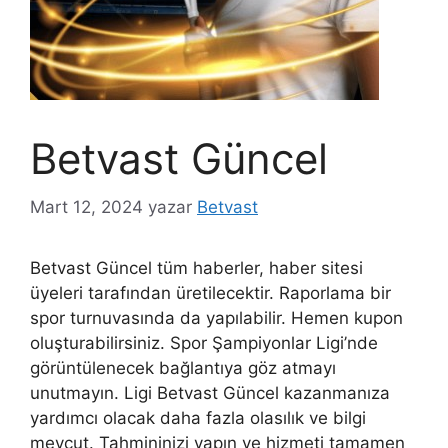
Betvast Güncel
Mart 12, 2024
yazar
Betvast
Betvast Güncel tüm haberler, haber sitesi
üyeleri tarafından üretilecektir. Raporlama bir
spor turnuvasında da yapılabilir. Hemen kupon
oluşturabilirsiniz. Spor Şampiyonlar Ligi’nde
görüntülenecek bağlantıya göz atmayı
unutmayın. Ligi Betvast Güncel kazanmanıza
yardımcı olacak daha fazla olasılık ve bilgi
mevcut. Tahmininizi yapın ve hizmeti tamamen