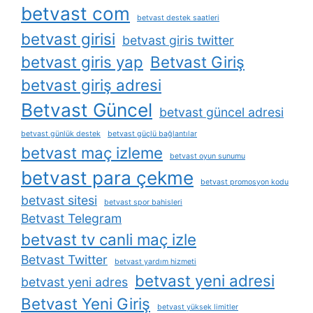
betvast com
betvast destek saatleri
betvast girisi
betvast giris twitter
betvast giris yap
Betvast Giriş
betvast giriş adresi
Betvast Güncel
betvast güncel adresi
betvast günlük destek
betvast güçlü bağlantılar
betvast maç izleme
betvast oyun sunumu
betvast para çekme
betvast promosyon kodu
betvast sitesi
betvast spor bahisleri
Betvast Telegram
betvast tv canli maç izle
Betvast Twitter
betvast yardım hizmeti
betvast yeni adresi
betvast yeni adres
Betvast Yeni Giriş
betvast yüksek limitler