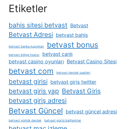
Etiketler
bahis sitesi betvast
Betvast
Betvast Adresi
betvast bahis
betvast bonus
betvast banka kuponları
betvast canlı
betvast bölge lisansı
betvast casino oyunları
Betvast Casino Sitesi
betvast com
betvast destek saatleri
betvast girisi
betvast giris twitter
betvast giris yap
Betvast Giriş
betvast giriş adresi
Betvast Güncel
betvast güncel adresi
betvast günlük destek
betvast güçlü bağlantılar
betvast maç izleme