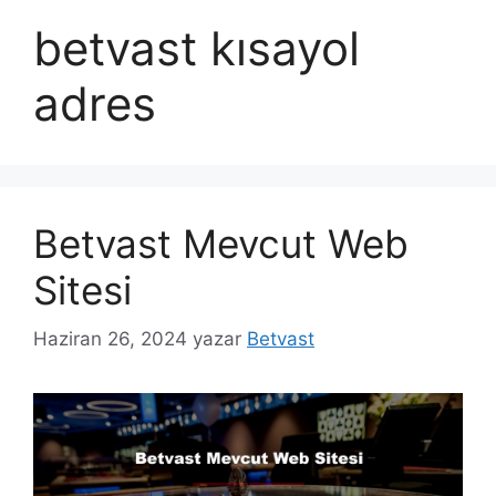
betvast kısayol
adres
Betvast Mevcut Web
Sitesi
Haziran 26, 2024
yazar
Betvast