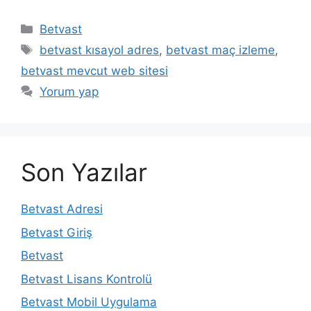
Kategoriler
Betvast
Etiketler
betvast kısayol adres
,
betvast maç izleme
,
betvast mevcut web sitesi
Yorum yap
Son Yazılar
Betvast Adresi
Betvast Giriş
Betvast
Betvast Lisans Kontrolü
Betvast Mobil Uygulama