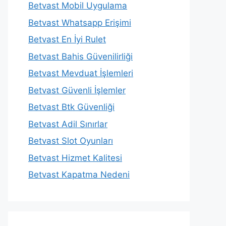
Betvast Mobil Uygulama
Betvast Whatsapp Erişimi
Betvast En İyi Rulet
Betvast Bahis Güvenilirliği
Betvast Mevduat İşlemleri
Betvast Güvenli İşlemler
Betvast Btk Güvenliği
Betvast Adil Sınırlar
Betvast Slot Oyunları
Betvast Hizmet Kalitesi
Betvast Kapatma Nedeni