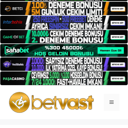
İçeriğe
atla
Menü