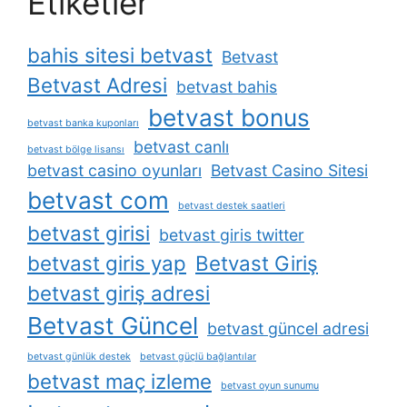
Etiketler
bahis sitesi betvast
Betvast
Betvast Adresi
betvast bahis
betvast bonus
betvast banka kuponları
betvast canlı
betvast bölge lisansı
betvast casino oyunları
Betvast Casino Sitesi
betvast com
betvast destek saatleri
betvast girisi
betvast giris twitter
betvast giris yap
Betvast Giriş
betvast giriş adresi
Betvast Güncel
betvast güncel adresi
betvast günlük destek
betvast güçlü bağlantılar
betvast maç izleme
betvast oyun sunumu