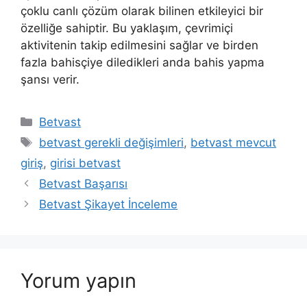
çoklu canlı çözüm olarak bilinen etkileyici bir
özelliğe sahiptir. Bu yaklaşım, çevrimiçi
aktivitenin takip edilmesini sağlar ve birden
fazla bahisçiye diledikleri anda bahis yapma
şansı verir.
Kategoriler
Betvast
Etiketler
betvast gerekli değişimleri
,
betvast mevcut
giriş
,
girisi betvast
Betvast Başarısı
Betvast Şikayet İnceleme
Yorum yapın