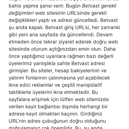
bahis yapma şansı verir. Bugün
Betvast gerekli
değişimleri
web sitesinin URL’sinde gerekli
değişiklikleri yaptı ve adresi güncelledi. Betvast
şu anda kapalı. Betvast giriş URL’si, her zamanki
gibi yeni ana sayfada da güncellendi. Devam
etmeden önce tekrar ziyaret ederek doğru web
sitesinde oturum açtığınızdan emin olun. Daha
önce yaptığımız uyarılara rağmen bazı değerli
üyelerimiz yanlışlıkla sahte Betvast adresi
girmişler. Bu siteler, hesap bakiyelerinin ve
yatırım fonlarının çalınmasına yol açabilecek
ikna edici reklamlar ve çeşitli manipülatif
taktiklerle üyelerini ikna etmektedir. Bu
sayfalara erişmek için lütfen web sitemizde
verilen kayıt bağlantısı dışında herhangi bir
adrese kayıt olmaktan kaçının. Girdiğiniz
URL’nin adres çubuğunun doğru olduğunu
doğrulamanız çok önemlidir. Bu, şu anda