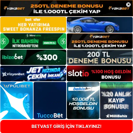
×
BETVAST GİRİŞ İÇİN TIKLAYINIZ!